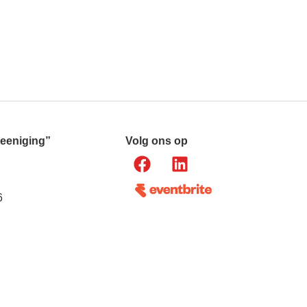
reeniging”
Volg ons op
6