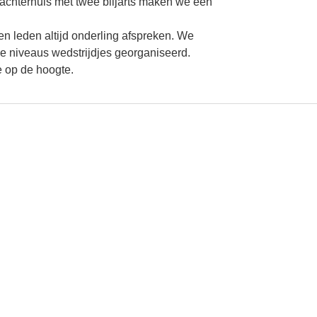
e achterhuis met twee biljarts maken we een
en leden altijd onderling afspreken. We
lle niveaus wedstrijdjes georganiseerd.
e op de hoogte.