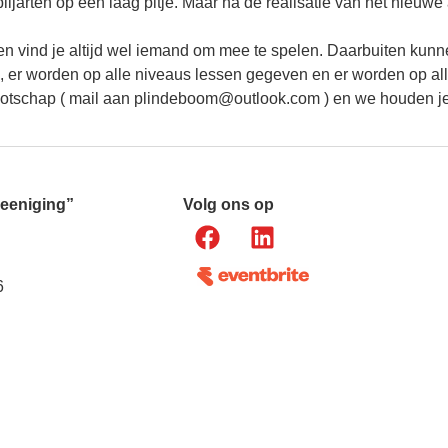
ljarten op een laag pitje. Maar na de realisatie van het nieuw
 en vind je altijd wel iemand om mee te spelen. Daarbuiten kunn
tie, er worden op alle niveaus lessen gegeven en er worden op a
enootschap ( mail aan plindeboom@outlook.com ) en we houden j
reeniging”
Volg ons op
6