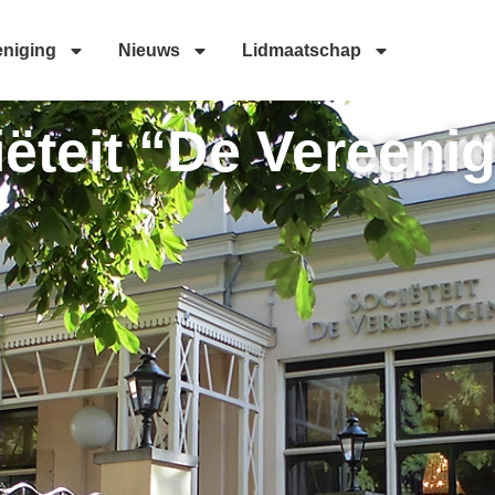
eniging
Nieuws
Lidmaatschap
ëteit “De Vereeni