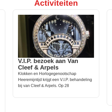
Activiteiten
V.I.P. bezoek aan Van
Cleef & Arpels
Klokken en Horlogegenootschap
Heeremijntijd krijgt een V.I.P. behandeling
bij van Cleef & Arpels. Op 28