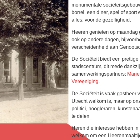
monumentale sociëteitsgebouw 
borrel, een diner, spel of spor
alles: voor de gezelligheid.
Heeren genieten op maandag ge
ook op andere dagen, bijvoorbee
verscheidenheid aan Genoots
De Sociëteit biedt een prettige
stadscentrum, dit mede dankzij 
samenwerkingspartners:
Marie
Vereeniging
.
De Sociëteit is vaak gastheer 
Utrecht welkom is, maar op o
politici, hoogleraren, kunsten
te delen.
Heren die interesse hebben in 
welkom om een Heerenmaaltijd